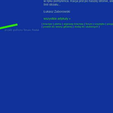
w ręku pomyleńca. Racja jest po naszej stronie, ale
linii strzału...
Łukasz Zaborowski
wszystkie artykuły »
|
bractwo
|
pisma
|
wyprawy bractwa
|
forum
|
turystyka
|
przyj
|
powrót do strony głównej
|
dodaj do ulubionych
|