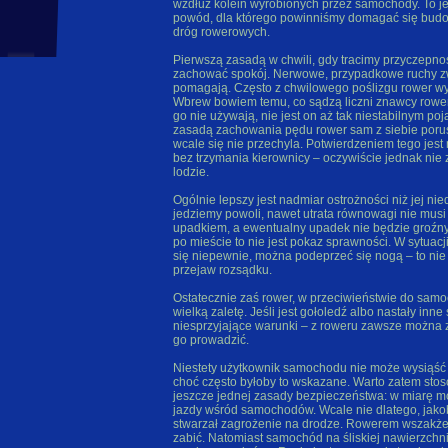
wzdłuż kolein wyrobionych przez samochody. To j
powód, dla którego powinniśmy domagać się bud
dróg rowerowych.
Pierwszą zasadą w chwili, gdy tracimy przyczepnoś
zachować spokój. Nerwowe, przypadkowe ruchy z
pomagają. Często z chwilowego poślizgu rower w
Wbrew bowiem temu, co sądzą liczni znawcy rower
go nie używają, nie jest on aż tak niestabilnym po
zasadą zachowania pędu rower sam z siebie porusz
wcale się nie przechyla. Potwierdzeniem tego jest
bez trzymania kierownicy – oczywiście jednak nie
lodzie.
Ogólnie lepszy jest nadmiar ostrożności niż jej nie
jedziemy powoli, nawet utrata równowagi nie musi
upadkiem, a ewentualny upadek nie będzie groźn
po mieście to nie jest pokaz sprawności. W sytuacj
się niepewnie, można podeprzeć się nogą – to nie 
przejaw rozsądku.
Ostatecznie zaś rower, w przeciwieństwie do sam
wielką zaletę. Jeśli jest gołoledź albo nastały inne 
niesprzyjające warunki – z roweru zawsze można z
go prowadzić.
Niestety użytkownik samochodu nie może wysiąść 
choć często byłoby to wskazane. Warto zatem stos
jeszcze jednej zasady bezpieczeństwa: w miarę m
jazdy wśród samochodów. Wcale nie dlatego, jako
stwarzał zagrożenie na drodze. Rowerem wszakże
zabić. Natomiast samochód na śliskiej nawierzchni 