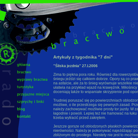
Artykuły z tygodnika "7 dni"
"Śliska jezdnia" 27.I.2006
Zima to piękna pora roku. Również dla rowerzystó
śniegu jeździ się całkiem dobrze. Opory są co pra
na asfalcie, ale za to śnieg wyrównuje wszelkie ni
ułatwia na przykład wjazd na krawężnik. Miłośnicy
doceniają także to wspaniałe skrzypienie pod opon
Trudniej poruszać się po powierzchniach oblodzonyc
możliwe, o ile przestrzega się pewnych zasad. Pr
należy zachowywać możliwie prosty tor jazdy. W z
łagodnie i powoli. Lepiej też nie hamować na łuku
trzeba wytracić przed zakrętem.
Jeszcze gorsze od oblodzonych płaskich powierzch
nierówności. Należy je pokonywać najeżdżając p
zbliżonym do prostego. Niestety nie jest to możliw