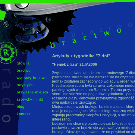
Artykuły z tygodnika "7 dni"
"Heniek z lasu" 21.IV.2006
Zwykle nie odwiedzam forum internatowego. Z dba
psychiczne staram się nie narażać się na czytanie 
jednak zostałem zachęcony do wglądu w jeden wą
Przedmiotem sporu była sprawa rzekomego niedos
parkingowych w centrum Radomia. Trzeba przyzna
stron - niezależnie od poglądów dyskutanta - pada
rozsądne głosy. Panowała przynajmniej zgodność 
dwa najbardziej znaczące:
Miejsc postojowych brakuje, bo nie ma opłat, któr
rotację na parkingach. Wskutek tego znaczną więk
zajmują pracownicy sklepów i instytucji, a nie ich k
interesanci.
Ludziom nie chce się przejść pieszo kilkuset metrów
postawie zawsze będzie się wydawać, że miejsc 
brakuje. Okazuje się bowiem, że na przykład na ul