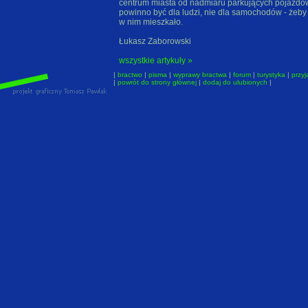
centrum miasta od nadmiaru parkujących pojazdów
powinno być dla ludzi, nie dla samochodów - żeby 
w nim mieszkało.
Łukasz Zaborowski
wszystkie artykuły »
|
bractwo
|
pisma
|
wyprawy bractwa
|
forum
|
turystyka
|
przyj
|
powrót do strony głównej
|
dodaj do ulubionych
|