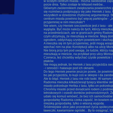
w ścisłym centrum miasta - można swobodnie zap
porze dnia. Tylko zostaje te kilkaset metrów...
Głównym zwolennikiem zwiększania powierzchni 
się rozmówca podpisujący się jako Heniek z lasu. 
wszystkich w dziedzinie chybionej argumentacji. St
centrum miasta powinno być więcej parkingów - „ż
przyjemniej w nim mieszkało"!
Nie wiem, czy Heniek rzeczywiście jest z lasu - ale
wygląda. Być może należy do tych, którzy mieszka
na przedmieściach, ale w granicach gminy Radom 
czym utrzymują, że mieszkają w mieście. Mają do
ogrodem, oddychają czystym powietrzem i słuchaj
A mieszka się im tym przyjemniej, jeśli mogą wsią
wjechać nim na plac Konstytucji albo na ulicę Moni
Nie biorą przy tym pod uwagę, że ludzie, którzy n
mieszkają w mieście, na przykład przy ulicy Moniu
Czerwca, też chcieliby wdychać czyste powietrze i
ptaków.
Nie mogą jednak, bo Heniek z lasu przyjeżdża 
- i smrodzi i hałasuje pod ich oknami.
Do tego Heniek pewnie jeszcze powie, że powinniś
bo jak przyjeżdża, to kupi coś w sklepie i da zaro
Ale to błąd. Heniek z lasu nie robi łaski. W samym
Radomia mieszka kilkadziesiąt tysięcy klientów sk
miasto potrzebuje Heńka z lasu, tylko on potrzebuj
Chrońmy miasto przed doradcami rodem z podmiej
letniskowych i osiedli domków jednorodzinnych. 
udało się komuś wmówić, że bez ich samochodów
gospodarkę Radomia czeka zapaść. Im bowiem ni
miejską gospodarkę, tylko o własną wygodę.
Śródmiejskie ulice jako przestrzeń życia społeczne
ławeczki, kawiarniane ogródki... By to osiągnąć, t