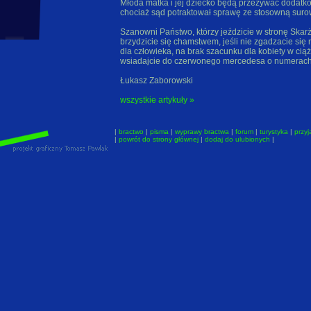
Młoda matka i jej dziecko będą przeżywać dodatko
chociaż sąd potraktował sprawę ze stosowną suro
Szanowni Państwo, którzy jeździcie w stronę Skarż
brzydzicie się chamstwem, jeśli nie zgadzacie się
dla człowieka, na brak szacunku dla kobiety w ciąż
wsiadajcie do czerwonego mercedesa o numerac
Łukasz Zaborowski
wszystkie artykuły »
|
bractwo
|
pisma
|
wyprawy bractwa
|
forum
|
turystyka
|
przyj
|
powrót do strony głównej
|
dodaj do ulubionych
|