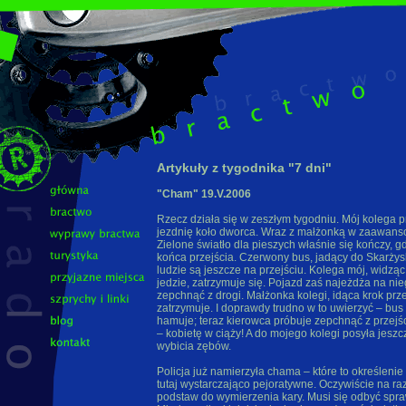
Artykuły z tygodnika "7 dni"
"Cham" 19.V.2006
Rzecz działa się w zeszłym tygodniu. Mój kolega 
jezdnię koło dworca. Wraz z małżonką w zaawanso
Zielone światło dla pieszych właśnie się kończy, gd
końca przejścia. Czerwony bus, jadący do Skarżys
ludzie są jeszcze na przejściu. Kolega mój, widząc
jedzie, zatrzymuje się. Pojazd zaś najeżdża na nieg
zepchnąć z drogi. Małżonka kolegi, idąca krok prze
zatrzymuje. I doprawdy trudno w to uwierzyć – bus
hamuje; teraz kierowca próbuje zepchnąć z przejśc
– kobietę w ciąży! A do mojego kolegi posyła jesz
wybicia zębów.
Policja już namierzyła chama – które to określenie
tutaj wystarczająco pejoratywne. Oczywiście na ra
podstaw do wymierzenia kary. Musi się odbyć spr