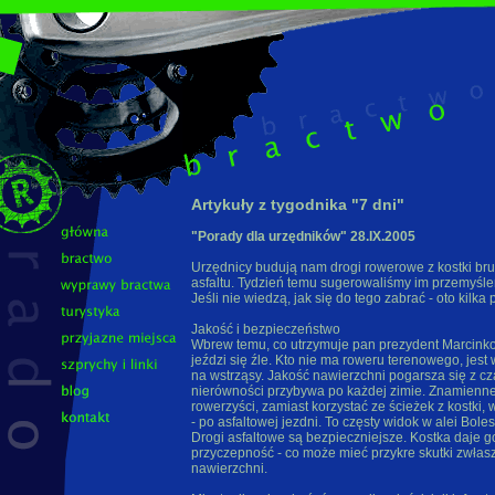
Artykuły z tygodnika "7 dni"
"Porady dla urzędników" 28.IX.2005
Urzędnicy budują nam drogi rowerowe z kostki bru
asfaltu. Tydzień temu sugerowaliśmy im przemyślen
Jeśli nie wiedzą, jak się do tego zabrać - oto kilka
Jakość i bezpieczeństwo
Wbrew temu, co utrzymuje pan prezydent Marcinko
jeździ się źle. Kto nie ma roweru terenowego, jest
na wstrząsy. Jakość nawierzchni pogarsza się z c
nierówności przybywa po każdej zimie. Znamienne 
rowerzyści, zamiast korzystać ze ścieżek z kostki,
- po asfaltowej jezdni. To częsty widok w alei Bol
Drogi asfaltowe są bezpieczniejsze. Kostka daje g
przyczepność - co może mieć przykre skutki zwłas
nawierzchni.