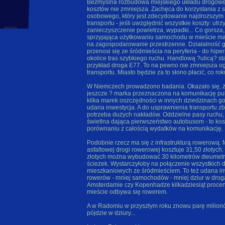
Bezmyślna rozbudowa miejskiego układu drogowe
kosztów nie zmniejsza. Zachęca do korzystania z
osobowego, który jest zdecydowanie najdroższym
transportu - jeśli uwzględnić wszystkie koszty: utr
zanieczyszczenie powietrza, wypadki... Co gorsza, 
sprzyjająca użytkowaniu samochodu w mieście m
na zagospodarowanie przestrzenne. Działalność 
przenosi się ze śródmieścia na peryferia - do hipe
okolice tras szybkiego ruchu. Handlową ?ulicą? sta
przykład droga E77. To na pewno nie zmniejsza o
transportu. Miasto będzie za to słono płacić, co rok
W Niemczech prowadzono badania. Okazało się, ż
jeszcze ? marka przeznaczona na komunikację pub
kilka marek oszczędności w innych dziedzinach gos
udana inwestycja. A do usprawnienia transportu z
potrzeba dużych nakładów. Oddzielne pasy ruchu,
świetlna dająca pierwszeństwo autobusom - to ko
porównaniu z całością wydatków na komunikację.
Podobnie rzecz ma się z infrastrukturą rowerową.
asfaltowej drogi rowerowej kosztuje 31,50 złotych.
złotych można wybudować 30 kilometrów dwumetr
ścieżek. Wystarczyłoby na połączenie wszystkich d
mieszkaniowych ze śródmieściem. To też udana in
rowerów - mniej samochodów - mniej dziur w drog
Amsterdamie czy Kopenhadze kilkadziesiąt proce
mieście odbywa się rowerem.
A w Radomiu w przyszłym roku znowu parę milion
pójdzie w dziury...