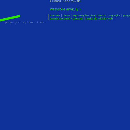
Łukasz Zaborowski
wszystkie artykuły »
|
bractwo
|
pisma
|
wyprawy bractwa
|
forum
|
turystyka
|
przyj
|
powrót do strony głównej
|
dodaj do ulubionych
|